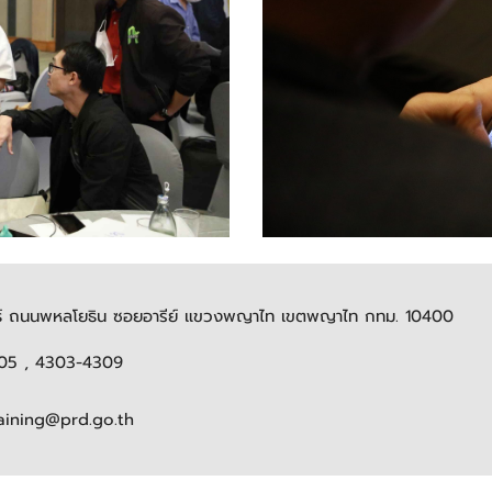
ันธ์ ถนนพหลโยธิน ซอยอารีย์ แขวงพญาไท เขตพญาไท กทม. 10400
105 , 4303-4309
raining@prd.go.th